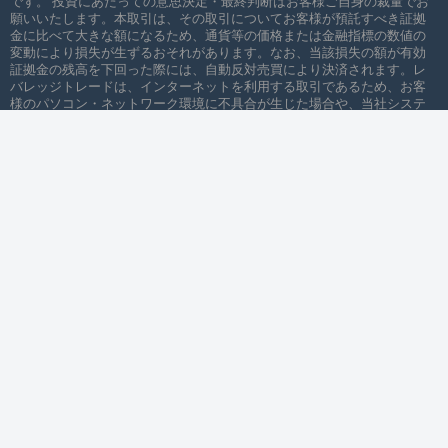
です。 投資にあたっての意思決定・最終判断はお客様ご自身の裁量でお
願いいたします。本取引は、その取引についてお客様が預託すべき証拠
金に比べて大きな額になるため、通貨等の価格または金融指標の数値の
変動により損失が生ずるおそれがあります。なお、当該損失の額が有効
証拠金の残高を下回った際には、自動反対売買により決済されます。レ
バレッジトレードは、インターネットを利用する取引であるため、お客
様のパソコン・ネットワーク環境に不具合が生じた場合や、当社システ
ムに障害が発生した場合などには、取引ができなくなる可能性がありま
す。当社ホームページで公開しているデータに関しては、正確であるよ
うに努めておりますが、その内容を保証するものではありません。これ
らの情報によって生じたいかなる損害につきましても、弊社は一切責任
を負いかねます。また、弊社が提供するすべての情報について、弊社の
許可なく転用・販売することを禁じます。iFOREXは日本金融庁に登録の
ない、海外ブローカーで、本サイト・サービスは主に日本国在住者を対
象としておりません。
経理・管理サービスはFormula Investment House B.O.S. Ltd.により提供され
ます。
© 2019-2024 All rights reserved. iFOREXは、
iFOREXグループ内の組織が所有する商標で
す。このウェブサイト上に表示されているその他の商標はすべて、それ
ぞれの所有者に帰属します。