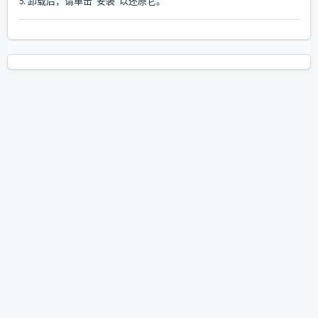
5. 卸载后，请单击“安装”以还原它。