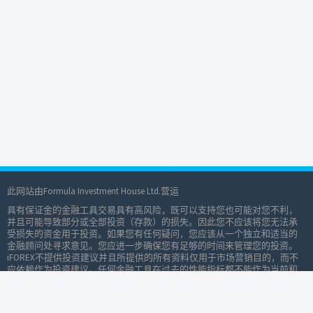
此网站由Formula Investment House Ltd.营运
具有保证金的金融工具交易具有高风险，既可以支持您也可能对您不利，
并且可能导致部分或全部投资（存款）的损失。因此您不应该将您无法承
受损失的资金用于投资。如果您有任何疑问，您应该从一个独立和适当的
金融顾问处寻求意见。您应进一步确保您有足够的时间来管理您的投资。
iFOREX不提供投资建议并且所提供的所有资料仅用于市场营销目的，而不
应依赖作为投资建议。任何金融工具在过去的性能指标都不能作为当前和
未来的可靠指标依据。请在进行任何交易前，仔细阅读我们的客户协议以
及风险警告。
财务和后台服务由Formula Investment House B.O.S. 有限公司提供。