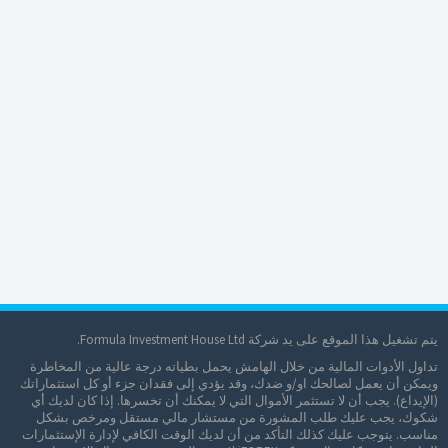
يتم تشغيل هذا الموقع على يد شركة Formula Investment House Ltd.
تداول الأدوات المالية من خلال الهامش يحمل بطياته درجة عالية من المخاطرة
ويمكن أن يعمل لصالحك او/و ضدك، وقد يؤدي إلى فقدان جزء أو كل استثماراتك
(الإيداع). يجب أن لا تستثمر الأموال التي لا يمكنك أن تخسرها. إذا كان لديك أي
شكوك، يجب عليك طلب المشورة من مستشار مالي مستقل ومرخص بشكل
مناسب. يتوجب عليك كذلك التأكد من أن لديك الوقت الكافي لإدارة اﻹستثمارات