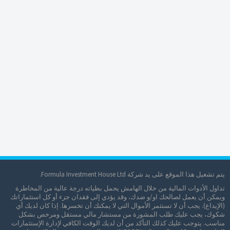
يتم تشغيل هذا الموقع على يد شركة Formula Investment House Ltd.
تداول الأدوات المالية من خلال الهامش يحمل بطياته درجة عالية من المخاطرة
ويمكن أن يعمل لصالحك او/و ضدك، وقد يؤدي إلى فقدان جزء أو كل استثماراتك
(الإيداع). يجب أن لا تستثمر الأموال التي لا يمكنك أن تخسرها. إذا كان لديك أي
شكوك، يجب عليك طلب المشورة من مستشار مالي مستقل ومرخص بشكل
مناسب. يتوجب عليك كذلك التأكد من أن لديك الوقت الكافي لإدارة اﻹستثمارات