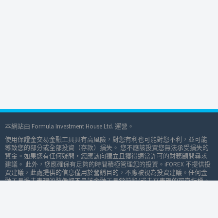
本網站由 Formula Investment House Ltd. 運營。
使用保證金交易金融工具具有高風險，對您有利也可能對您不利，並可能
導致您的部分或全部投資（存款）損失。 您不應該投資您無法承受損失的
資金。如果您有任何疑問，您應該向獨立且獲得適當許可的財務顧問尋求
建議。 此外，您應確保有足夠的時間積極管理您的投資。iFOREX 不提供投
資建議，此處提供的信息僅用於營銷目的，不應被視為投資建議。任何金
融工具過去表現的跡像都不是該金融工具當前和/或未來表現的可靠指標。
在進行任何交易之前，請仔細閱讀我們的客戶協議和風險警告。
資金和後台服務由 Formula Investment House B.O.S. 有限公司提供