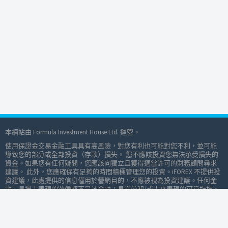
本網站由 Formula Investment House Ltd. 運營。
使用保證金交易金融工具具有高風險，對您有利也可能對您不利，並可能
導致您的部分或全部投資（存款）損失。 您不應該投資您無法承受損失的
資金。如果您有任何疑問，您應該向獨立且獲得適當許可的財務顧問尋求
建議。 此外，您應確保有足夠的時間積極管理您的投資。iFOREX 不提供投
資建議，此處提供的信息僅用於營銷目的，不應被視為投資建議。任何金
融工具過去表現的跡像都不是該金融工具當前和/或未來表現的可靠指標。
在進行任何交易之前，請仔細閱讀我們的客戶協議和風險警告。
資金和後台服務由 Formula Investment House B.O.S. 有限公司提供