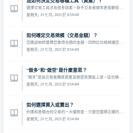
我如何決定交易哪種工具（資產）？
選擇交易工具涉及很多因素。新手交易者通常更喜歡投資他們熟悉或可以輕鬆獲得相關信息的工具。經驗豐富的交易者有時更喜歡交易多種工具，以實現投資組合多元化、更好地管理風險並從更多市場機會中獲益。您可以通過關注市場分析甚至只是觀看新聞來選擇工具。有很多資源提供有關交易機會的信息，它們可以幫助您決定交易哪種工具。
星期天, 23 七月, 2023 於 8:54 AM
如何確定交易規模（交易金額）？
您應該始終選擇您覺得合適的金額，同時記住槓桿讓您有機會以相對較小的投資進行大額交易。較大的交易提供更大的潛在利潤或損失。如果金額較小，您的交易當然會進展得更慢。請記住：您始終受到我們具有法律約束力的負餘額保護的保護，這可確保您的帳戶永遠不會出現負值。
星期天, 23 七月, 2023 於 8:54 AM
“做多”和“做空”是什麼意思？
“做多”是指交易者購買資產並期望其價值上漲。這也稱為開立多頭頭寸。 “做空”或開立空頭頭寸是指交易者出售資產，預計其價格會下跌，以便將來以較低的價格回購。
星期天, 23 七月, 2023 於 8:54 AM
如何選擇買入或賣出？
外匯和差價合約交易的一大優勢是，只要您選擇正確的方向，您就可以從任何價格變化中受益。如果您認為該工具的價值會上漲，請立即開立“買入”頭寸，稍後在平倉時以更高的價格“賣出”（這稱為“多頭”頭寸）。如果您認為該工具的價值會下跌，請立即開立“賣出”頭寸，稍後在平倉時以較低價格“買入”（這稱為“空頭”頭寸）。此外，您還...
星期天, 23 七月, 2023 於 8:54 AM