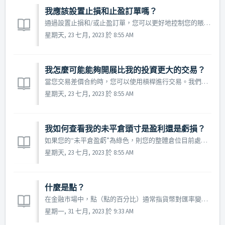
我應該設置止損和止盈訂單嗎？
通過設置止損和/或止盈訂單，您可以更好地控制您的賬戶。它使您不必不斷監控您的未平倉交易，並使您能夠提前決定在什麼時候結束交易，同時收取利潤或減少損失。注意：設置止損和止盈可能是一項棘手的任務，有時在交易開始後就需要對其進行調整。將它們設置得太接近進入率可能會導致交易過早完成，而將它們設置得離進入率太遠可能會無效...
星期天, 23 七月, 2023 於 8:55 AM
我怎麼可能能夠開展比我的投資更大的交易？
當您交易差價合約時，您可以使用槓桿進行交易。我們提供高達 400:1 的槓桿，具體取決於工具以及當地法規的授權。這意味著，您每存入 1 美元，即可進行高達 400 美元的交易。如果您存入 500 美元，則最多可以開立 200000 美元的交易。槓桿允許您以相對較小的投資進行較大的交易。
星期天, 23 七月, 2023 於 8:55 AM
我如何查看我的未平倉頭寸是盈利還是虧損？
如果您的“未平倉盈虧”為綠色，則您的整體倉位目前處於盈利狀態。 如果您的“未平倉盈虧”為紅色，則您的整體倉位當前處於虧損狀態並顯示有負號。
星期天, 23 七月, 2023 於 8:55 AM
什麼是點？
在金融市場中，點（點的百分比）通常指貨幣對匯率變化的最小單位。大多數主要貨幣對的定價均採用四位或五位小數，第四位小數為一點，第五位等於十分之一點。對於美元貨幣，點等於 1/100 美分。
星期一, 31 七月, 2023 於 9:33 AM