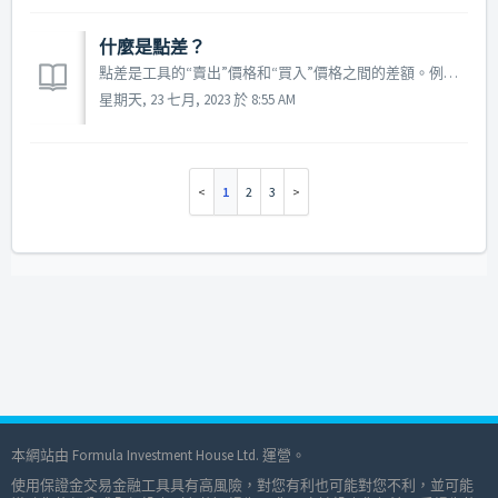
什麼是點差？
點差是工具的“賣出”價格和“買入”價格之間的差額。例如，如果蘋果股票差價合約的交易價格為 121.50 / 121.58，則意味著您可以以 121.50 賣出股票或以 121.58 買入股票。本例中的點差為 8 點。
星期天, 23 七月, 2023 於 8:55 AM
1
2
3
本網站由 Formula Investment House Ltd. 運營。
使用保證金交易金融工具具有高風險，對您有利也可能對您不利，並可能