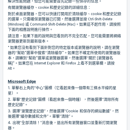
解決性能問題，但您可能需要首先記錄一些保存的信息。
有關瀏覽器緩存、cookie 和歷史記錄的詳細信息：
對於桌面瀏覽器，您可以快速打開用於清除緩存、cookie 和歷史記錄
的選單。只需確保瀏覽器已打開，然後選擇並按 Ctrl-Shift-Delete
(Windows) 或 Command-Shift-Delete (Mac)。如果這不起作用，請按照
下面的相應說明進行操作。
請注意，如果下面的說明與您看到的不完全匹配，您可能需要將網絡
瀏覽器更新到最新版本。
* 如果您沒有看到下面針對您的特定版本或瀏覽器的說明，請在瀏覽
器的“幫助”選單中搜索“清除緩存”。如果您不確定所使用的瀏覽器版
本，請轉到“幫助”選單或瀏覽器選單，然後選擇“關於 [瀏覽器名
稱]”。如果您在 Internet Explorer 和 Firefox 上看不到選單欄，請按
Alt。
Microsoft Edge
1. 單擊右上角的“中心”圖標（它看起來像一個帶有三條水平線的星
星）。
2. 單擊“歷史記錄”圖標（看起來像一個時鐘），然後選擇“清除所有
歷史記錄”。
3. 選擇“瀏覽歷史記錄”，然後選擇“Cookie 和保存的網站數據”，然
後選擇“緩存數據和文件”。單擊“清除”。
4. 出現“全部清除！”消息後，退出所有瀏覽器窗口並重新打開瀏覽
器。