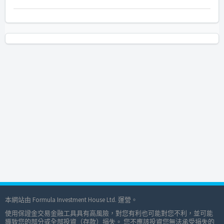
本網站由 Formula Investment House Ltd. 運營。
使用保證金交易金融工具具有高風險，對您有利也可能對您不利，並可能
導致您的部分或全部投資（存款）損失。 您不應該投資您無法承受損失的